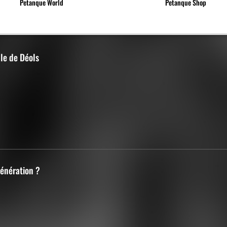
Petanque World
Petanque Shop
lle de Déols
Génération ?