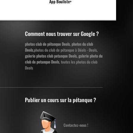
App Bouliste+
Comment nous trouver sur Google ?
photos club de pétanque Deols
,
photos du club
Deols
,photos du club de pétanque à Déols - Deols,
galerie photos club petanque Deols, galerie photo du
club de petanque Deols
, toutes les photos du club
Deols
Publier un cours sur la pétanque ?
Contactez-nous !