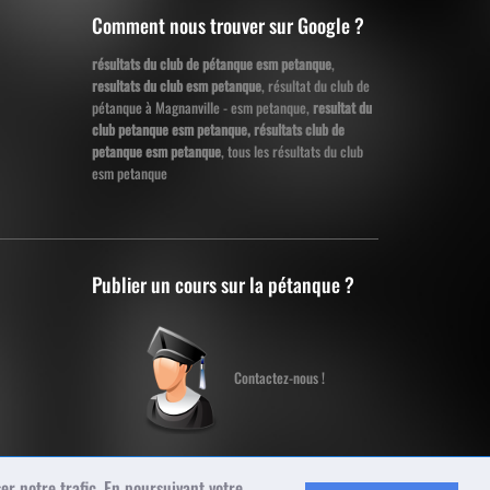
Comment nous trouver sur Google ?
résultats du club de pétanque esm petanque
,
resultats du club esm petanque
, résultat du club de
pétanque à Magnanville - esm petanque,
resultat du
club petanque esm petanque, résultats club de
petanque esm petanque
, tous les résultats du club
esm petanque
Publier un cours sur la pétanque ?
Contactez-nous !
er notre trafic. En poursuivant votre