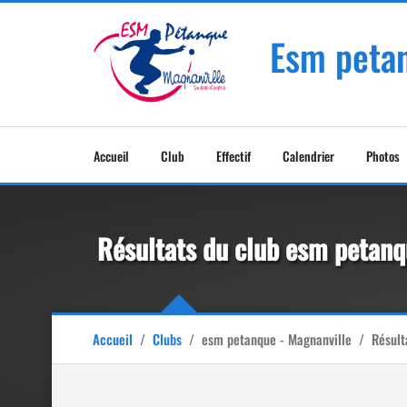
Esm peta
Accueil
Club
Effectif
Calendrier
Photos
Résultats du club esm petan
Accueil
/
Clubs
/
esm petanque - Magnanville
/
Résult