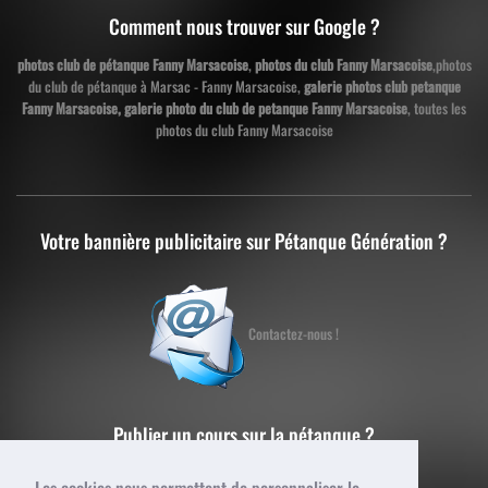
Comment nous trouver sur Google ?
photos club de pétanque Fanny Marsacoise
,
photos du club Fanny Marsacoise
,photos
du club de pétanque à Marsac - Fanny Marsacoise,
galerie photos club petanque
Fanny Marsacoise, galerie photo du club de petanque Fanny Marsacoise
, toutes les
photos du club Fanny Marsacoise
Votre bannière publicitaire sur Pétanque Génération ?
Contactez-nous !
Publier un cours sur la pétanque ?