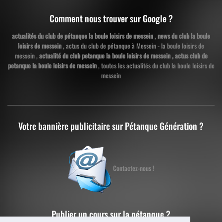
Comment nous trouver sur Google ?
actualités du club de pétanque la boule loisirs de messein
,
news du club la boule
loisirs de messein
, actus du club de pétanque à Messein - la boule loisirs de
messein ,
actualité du club petanque la boule loisirs de messein , actus club de
petanque la boule loisirs de messein
, toutes les actualités du club la boule loisirs de
messein
Votre bannière publicitaire sur Pétanque Génération ?
Contactez-nous !
Publier un cours sur la pétanque ?