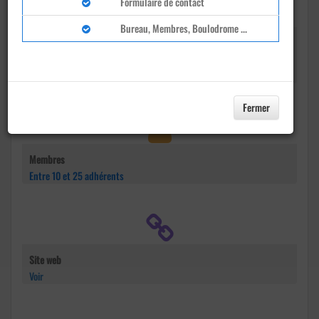
Formulaire de contact
Bureau, Membres, Boulodrome ...
Adresse
1729, route de Pont de Rhaud
Cornillon-Confoux
Fermer
Membres
Entre 10 et 25 adhérents
Site web
Voir