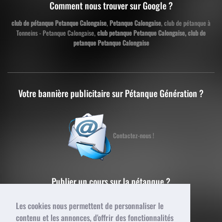
Comment nous trouver sur Google ?
club de pétanque Petanque Calongaise
,
Petanque Calongaise
, club de pétanque à
Tonneins - Petanque Calongaise,
club petanque Petanque Calongaise, club de
petanque Petanque Calongaise
Votre bannière publicitaire sur Pétanque Génération ?
Contactez-nous !
Publier un cours sur la pétanque ?
Les cookies nous permettent de personnaliser le
contenu et les annonces, d'offrir des fonctionnalités