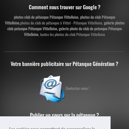
Comment nous trouver sur Google ?
photos club de pétanque Pétanque Vittelloise
,
photos du club Pétanque
Vittelloise
,photos du club de pétanque à Vittel - Pétanque Vittelloise,
galerie photos
club petanque Pétanque Vittelloise, galerie photo du club de petanque Pétanque
Vittelloise
, toutes les photos du club Pétanque Vittelloise
Votre bannière publicitaire sur Pétanque Génération ?
Contactez-nous !
Publier un cours sur la pétanque ?