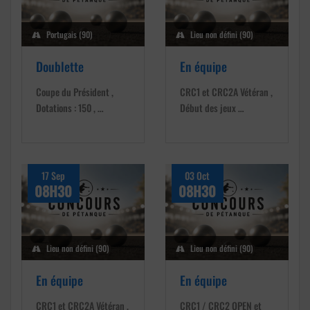
Portugais (90)
Lieu non défini (90)
Doublette
En équipe
Coupe du Président ,
CRC1 et CRC2A Vétéran ,
Dotations : 150 , …
Début des jeux …
17 Sep
03 Oct
08H30
08H30
Lieu non défini (90)
Lieu non défini (90)
En équipe
En équipe
CRC1 et CRC2A Vétéran ,
CRC1 / CRC2 OPEN et