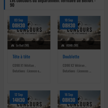
Les concours du département Territoire de Belfort -
90
03 Sep
10 Sep
08H30
08H30
Le Rail (90)
ASMB (90)
Tête à tête
Doublette
CD90 X1 Vététan ,
CD90 X2 Vétéran ,
Dotations : Licence o…
Dotations : Licences …
12 Sep
16 Sep
14H30
08H30