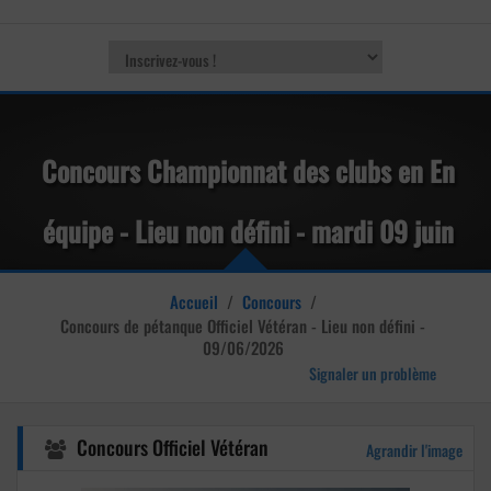
Concours Championnat des clubs en En
équipe - Lieu non défini - mardi 09 juin
2026
Accueil
/
Concours
/
Concours de pétanque
Officiel Vétéran - Lieu non défini -
09/06/2026
Signaler un problème
Concours Officiel Vétéran
Agrandir l'image