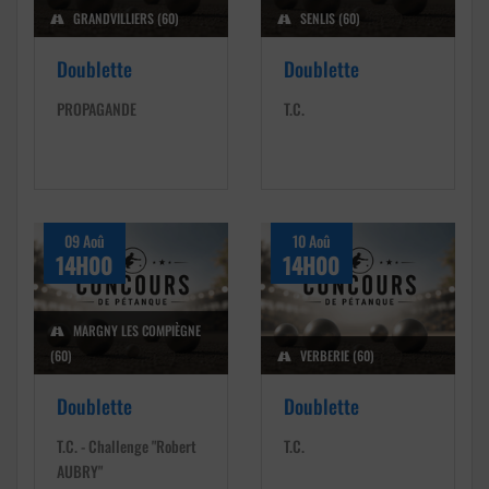
GRANDVILLIERS (60)
SENLIS (60)
Doublette
Doublette
PROPAGANDE
T.C.
09 Aoû
10 Aoû
14H00
14H00
MARGNY LES COMPIÈGNE
(60)
VERBERIE (60)
Doublette
Doublette
T.C. - Challenge "Robert
T.C.
AUBRY"