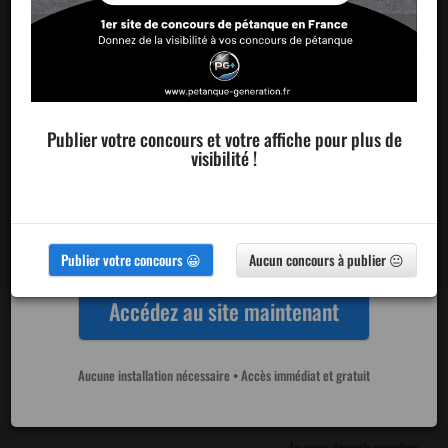
Fini les tableaux papiers et les erreurs de
tirage 😊
Publier votre concours et votre affiche pour plus de
visibilité !
Les participants peuvent visualiser le classement et les
résultats en temps réel sur leur smartphone !!!
Publier votre concours 😀
Aucun concours à publier 😐
Publier un
concours
Accédez au site maintenant
Ajouter un
Aucune installation nécessaire • Accès immédiat et gratuit
club
Je veux devenir membre