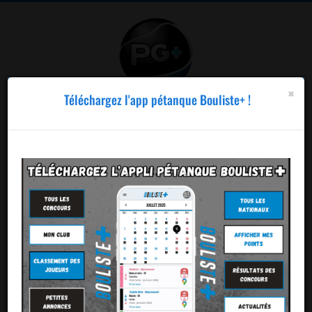
×
×
Organisez vos concours en toute
Téléchargez l'app pétanque Bouliste+ !
simplicité !
Publier un
concours