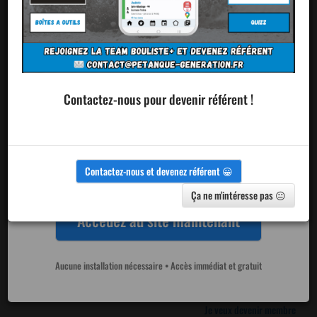
Fini les tableaux papiers et les erreurs de
tirage 😊
Contactez-nous pour devenir référent !
Les participants peuvent visualiser le classement et les
résultats en temps réel sur leur smartphone !!!
Contactez-nous et devenez référent 😀
Ça ne m'intéresse pas 😐
Accédez au site maintenant
Ajouter un
club
Aucune installation nécessaire • Accès immédiat et gratuit
Je veux devenir membre