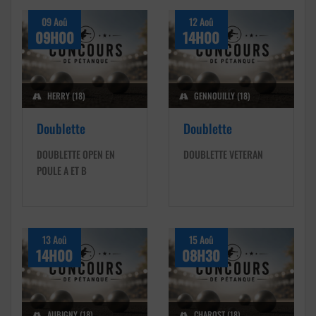
09 Aoû
12 Aoû
09H00
14H00
HERRY (18)
GENNOUILLY (18)
Doublette
Doublette
DOUBLETTE OPEN EN
DOUBLETTE VETERAN
POULE A ET B
13 Aoû
15 Aoû
14H00
08H30
AUBIGNY (18)
CHAROST (18)