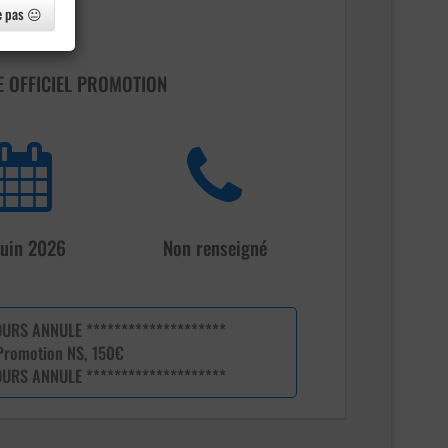
e pas 😐
E OFFICIEL PROMOTION
juin 2026
Non renseigné
OURS ANNULE ********************
Promotion NS, 150€
OURS ANNULE ********************