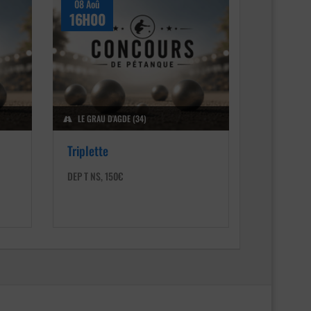
08 Aoû
16H00
LE GRAU D'AGDE (34)
Triplette
DEP T NS, 150€