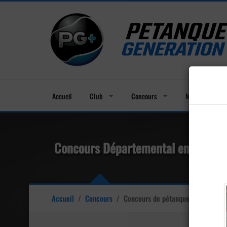
Accueil
Club
Concours
Membres
Concours Départemental en Doublet
Accueil
/
Concours
/
Concours de pétanque
Officiel Pr