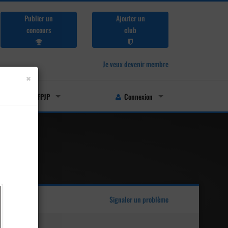
Publier un
Ajouter un
concours
club
Je veux devenir membre
×
Licenciés FFPJP
Connexion
Signaler un problème