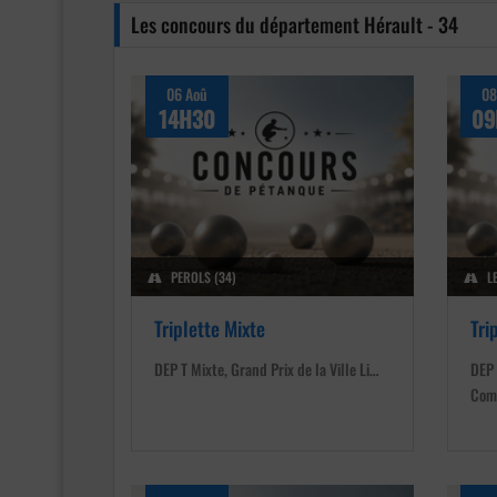
Les concours du département Hérault - 34
06 Aoû
08
14H30
09
PEROLS (34)
L
Triplette Mixte
Tri
DEP T Mixte, Grand Prix de la Ville Li…
DEP 
Com