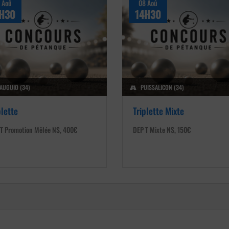
 Aoû
08 Aoû
H30
14H30
AUGUIO (34)
PUISSALICON (34)
plette
Triplette Mixte
T Promotion Mêlée NS, 400€
DEP T Mixte NS, 150€