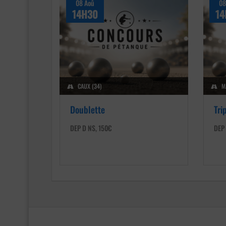
08 Aoû
08
14H30
14
CAUX (34)
M
Doublette
Tri
DEP D NS, 150€
DEP 