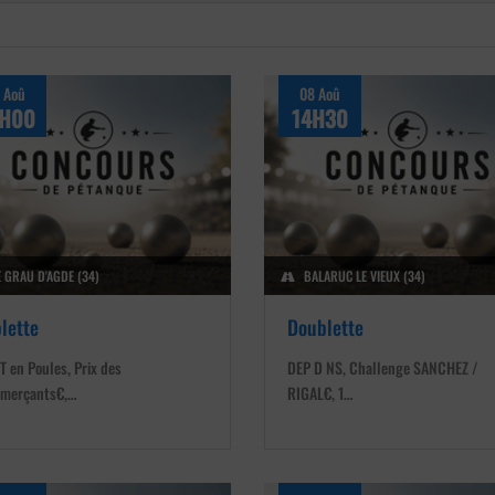
 Aoû
08 Aoû
H00
14H30
E GRAU D'AGDE (34)
BALARUC LE VIEUX (34)
plette
Doublette
T en Poules, Prix des
DEP D NS, Challenge SANCHEZ /
merçants€,…
RIGAL€, 1…