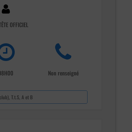
TÊTE OFFICIEL
08H00
Non renseigné
lub), T.t.S, A et B