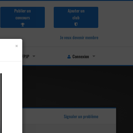
Publier un
Ajouter un
concours
club
Je veux devenir membre
×
Licenciés FFPJP
Connexion
Signaler un problème