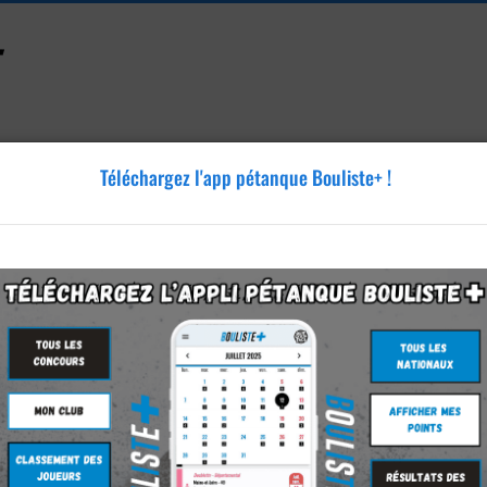
Téléchargez l'app pétanque Bouliste+ !
Accessoires
Tutoriels
Blog
Annonces
Vidéos
ête - Les amis de souris - samedi 20 juin 2026
es amis de souris - 20/06/2026