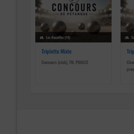
Les Rocailles (74)
SA
Triplette Mixte
Tri
Concours (club), TM, POULES
Cham
pro