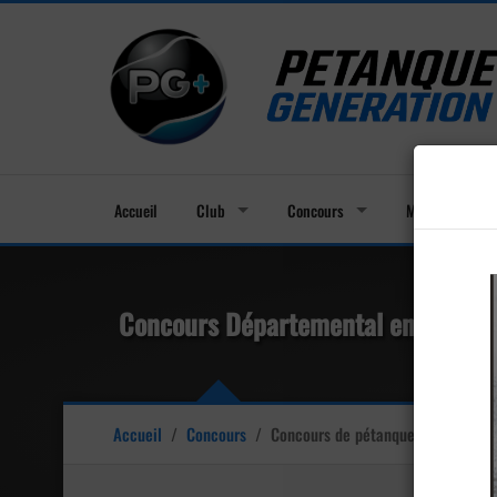
Accueil
Club
Concours
Membres
Concours Départemental en Tête à t
Accueil
/
Concours
/
Concours de pétanque
Officiel - L