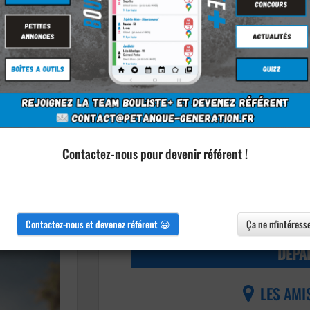
Contactez-nous pour devenir référent !
Informations
Imprimer l'affiche
Agrandir l'image
Contactez-nous et devenez référent 😀
Ça ne m'intéress
DÉPA
LES AMI