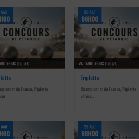
 Aoû
20 Aoû
H00
08H00
INT YRIEIX (16) (74)
SAINT YRIEIX (16) (74)
plette
Triplette
pionnat de France, Triplette
Championnat de France, Triplette
ran
vétéra…
 Aoû
23 Aoû
H00
08H00