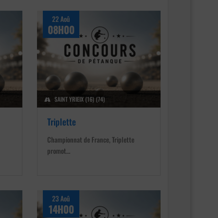
22 Aoû
08H00
SAINT YRIEIX (16) (74)
Triplette
Championnat de France, Triplette
promot…
23 Aoû
14H00