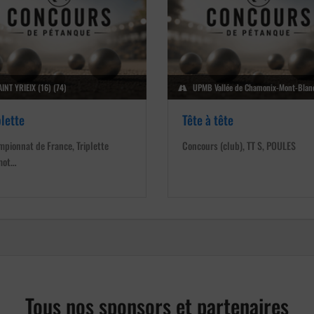
INT YRIEIX (16) (74)
UPMB Vallée de Chamonix-Mont-Blanc
plette
Tête à tête
pionnat de France, Triplette
Concours (club), TT S, POULES
mot…
Tous nos sponsors et partenaires