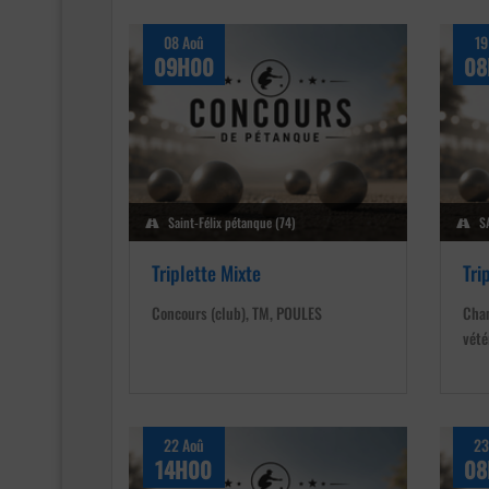
08 Aoû
19
09H00
08
Saint-Félix pétanque (74)
SA
Triplette Mixte
Tri
Concours (club), TM, POULES
Cham
vété
22 Aoû
23
14H00
08