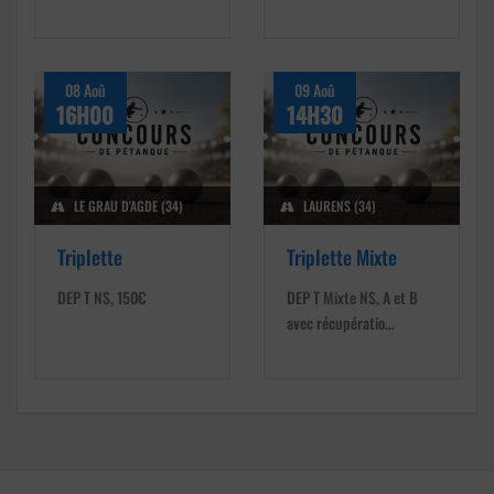
08 Aoû
09 Aoû
16H00
14H30
LE GRAU D'AGDE (34)
LAURENS (34)
Triplette
Triplette Mixte
DEP T NS, 150€
DEP T Mixte NS, A et B
avec récupératio…