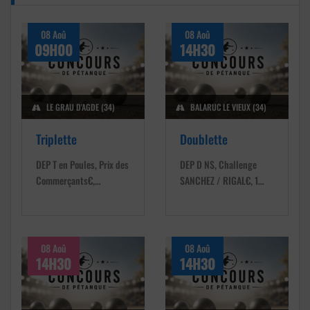
08 Aoû
08 Aoû
09H00
14H30
LE GRAU D'AGDE (34)
BALARUC LE VIEUX (34)
Triplette
Doublette
DEP T en Poules, Prix des
DEP D NS, Challenge
Commerçants€,…
SANCHEZ / RIGAL€, 1…
08 Aoû
08 Aoû
14H30
14H30