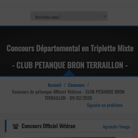
Concours Départemental en Triplette Mixte
- CLUB PETANQUE BRON TERRAILLON -
lundi 09 février 2026
Accueil
/
Concours
/
Concours de pétanque
Officiel Vétéran - CLUB PETANQUE BRON
TERRAILLON - 09/02/2026
Signaler un problème
Concours Officiel Vétéran
Agrandir l'image