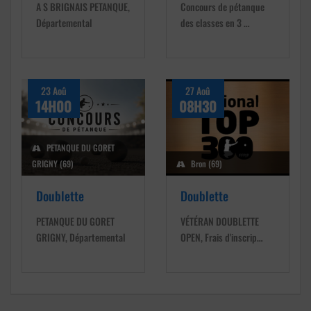
A S BRIGNAIS PETANQUE,
Concours de pétanque
Départemental
des classes en 3 …
23 Aoû
27 Aoû
14H00
08H30
PETANQUE DU GORET
GRIGNY (69)
Bron (69)
Doublette
Doublette
PETANQUE DU GORET
VÉTÉRAN DOUBLETTE
GRIGNY, Départemental
OPEN, Frais d'inscrip…