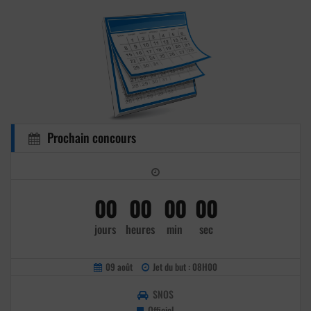
Prochain concours
00
00
00
00
jours
heures
min
sec
09 août
Jet du but : 08H00
SNOS
Officiel