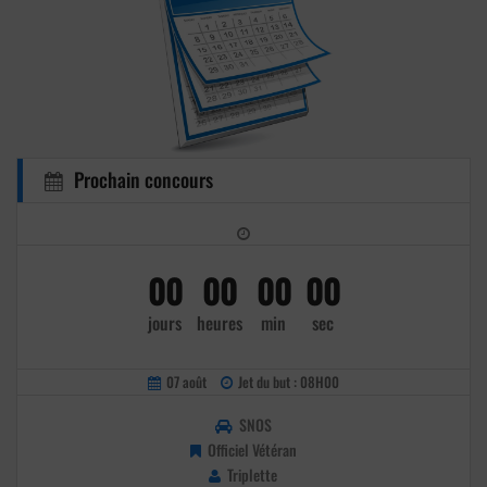
Prochain concours
00
00
00
00
jours
heures
min
sec
07 août
Jet du but : 08H00
SNOS
Officiel Vétéran
Triplette