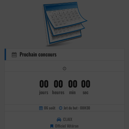
Prochain concours
00
00
00
00
jours
heures
min
sec
06 août
Jet du but : 08H30
CLAIX
Officiel Vétéran