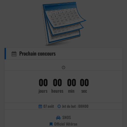
Prochain concours
00
00
00
00
jours
heures
min
sec
07 août
Jet du but : 08H00
SNOS
Officiel Vétéran