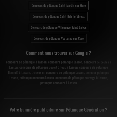
Concours de pétanque Saint-Martin-sur-Ocre
Concours de pétanque Saint-Bris-le-Vineux
Concours de pétanque Villeneuve-Saint-Salves
Concours de pétanque Voutenay-sur-Cure
Comment nous trouver sur Google ?
concours de pétanque à Lasson
,
concours petanque Lasson
,
concours
de boules à
Lasson,
concours de pétanque
ouvert à tous à
Lasson
,
concours de petanque
licencié à Lasson, trouver un
concours de pétanque Lasson
, concour petanque
Lasson,
pétanque concours Lasson
,
concours de pétanque sauvage à Lasson
,
petanque concours à Lasson
Votre bannière publicitaire sur Pétanque Génération ?