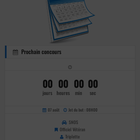
Prochain concours
00
00
00
00
jours
heures
min
sec
07 août
Jet du but : 08H00
SNOS
Officiel Vétéran
Triplette