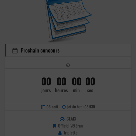
Prochain concours
00
00
00
00
jours
heures
min
sec
06 août
Jet du but : 08H30
CLAIX
Officiel Vétéran
Triplette