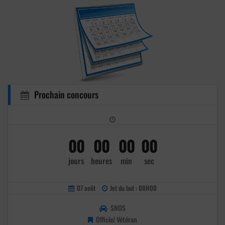
Prochain concours
00
00
00
00
jours
heures
min
sec
07 août
Jet du but : 08H00
SNOS
Officiel Vétéran