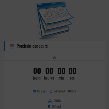
Prochain concours
00
00
00
00
jours
heures
min
sec
09 août
Jet du but : 08H00
SNOS
Officiel