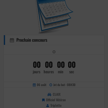
Prochain concours
00
00
00
00
jours
heures
min
sec
06 août
Jet du but : 08H30
CLAIX
Officiel Vétéran
Triplette