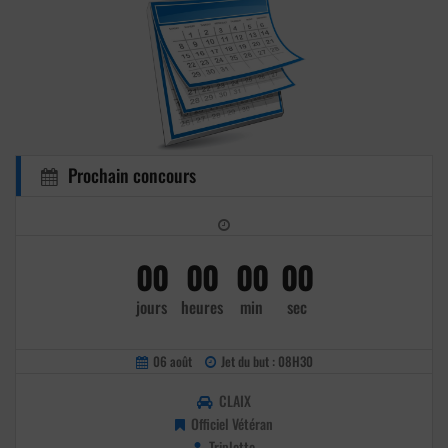
Prochain concours
00
00
00
00
jours
heures
min
sec
06 août
Jet du but : 08H30
CLAIX
Officiel Vétéran
Triplette