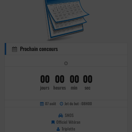
Prochain concours
00
00
00
00
jours
heures
min
sec
07 août
Jet du but : 08H00
SNOS
Officiel Vétéran
Triplette