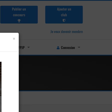
Publier un
Ajouter un
concours
club
Je veux devenir membre
×
Licenciés FFPJP
Connexion