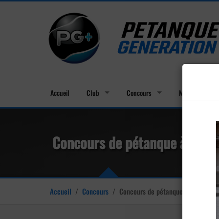
Accueil
Club
Concours
Membres
Concours de pétanque à Gisa
Accueil
/
Concours
/
Concours de pétanque à Gisay-la-