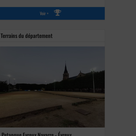
Voir +
Terrains du département
Petanque Evreux Navarre - Évreux