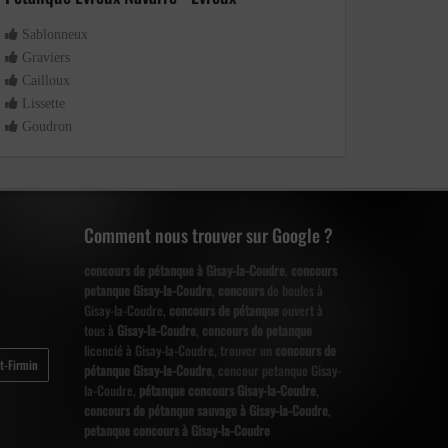
Sablonneux
Graviers
Cailloux
Lissette
Goudron
Comment nous trouver sur Google ?
concours de pétanque à Gisay-la-Coudre
,
concours
petanque Gisay-la-Coudre
,
concours
de boules à
Gisay-la-Coudre,
concours de pétanque
ouvert à
tous à
Gisay-la-Coudre
,
concours de petanque
licencié à Gisay-la-Coudre, trouver un
concours de
t-Firmin
pétanque Gisay-la-Coudre
, concour petanque Gisay-
la-Coudre,
pétanque concours Gisay-la-Coudre
,
concours de pétanque sauvage à Gisay-la-Coudre
,
petanque concours à Gisay-la-Coudre