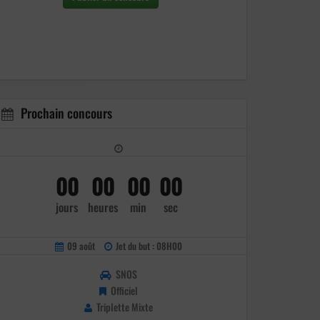
Prochain concours
00
00
00
00
jours
heures
min
sec
09 août
Jet du but : 08H00
SNOS
Officiel
Triplette Mixte