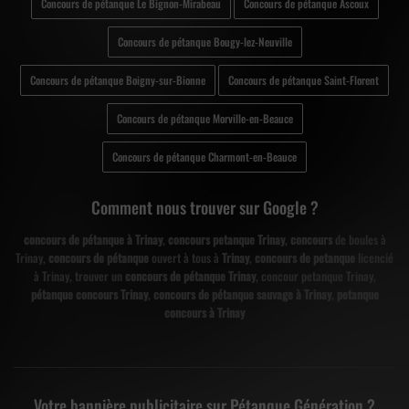
Concours de pétanque Le Bignon-Mirabeau
Concours de pétanque Ascoux
Concours de pétanque Bougy-lez-Neuville
Concours de pétanque Boigny-sur-Bionne
Concours de pétanque Saint-Florent
Concours de pétanque Morville-en-Beauce
Concours de pétanque Charmont-en-Beauce
Comment nous trouver sur Google ?
concours de pétanque à Trinay
,
concours petanque Trinay
,
concours
de boules à
Trinay,
concours de pétanque
ouvert à tous à
Trinay
,
concours de petanque
licencié
à Trinay, trouver un
concours de pétanque Trinay
, concour petanque Trinay,
pétanque concours Trinay
,
concours de pétanque sauvage à Trinay
,
petanque
concours à Trinay
Votre bannière publicitaire sur Pétanque Génération ?