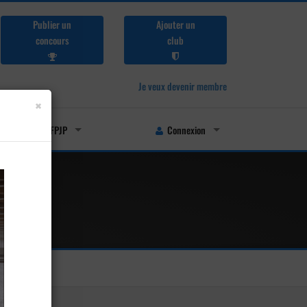
Publier un
Ajouter un
concours
club
Je veux devenir membre
×
Licenciés FFPJP
Connexion