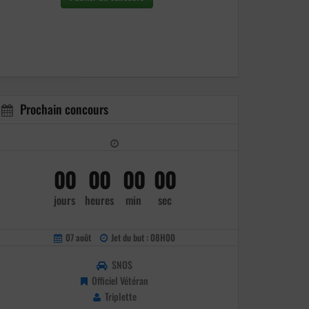
Prochain concours
00
00
00
00
jours
heures
min
sec
07 août
Jet du but : 08H00
SNOS
Officiel Vétéran
Triplette