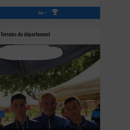
Voir +
Terrains du département
AS'S PETANQ