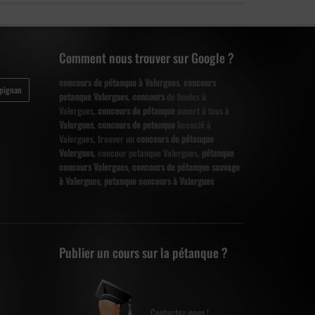
Comment nous trouver sur Google ?
concours de pétanque à Valergues
,
concours
spignan
petanque Valergues
,
concours
de boules à
Valergues,
concours de pétanque
ouvert à tous à
Valergues
,
concours de petanque
licencié à
Valergues, trouver un
concours de pétanque
Valergues
, concour petanque Valergues,
pétanque
concours Valergues
,
concours de pétanque sauvage
à Valergues
,
petanque concours à Valergues
Publier un cours sur la pétanque ?
Contactez-nous !