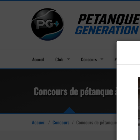
Accueil
Club
Concours
Membres
Concours de pétanque à Vale
Accueil
/
Concours
/
Concours de pétanque à Valergues