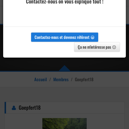
Contactez-nous on vous explique tout !
Contactez-nous et devenez référent 😀
Goepfert18 - Joueur de pétanque
Ça ne m'intéresse pas 😐
Accueil
/
Membres
/
Goepfert18
Goepfert18