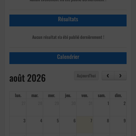
Résultats
Aucun résultat n'a été publié dernièrement !
Calendrier
août 2026
Aujourd'hui
lun.
mar.
mer.
jeu.
ven.
sam.
dim.
27
28
29
30
31
1
2
3
4
5
6
7
8
9