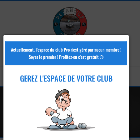
Pvo
Actuellement, l'espace du club Pvo n'est géré par aucun membre !
Soyez le premier ! Profitez-en c'est gratuit
GEREZ L'ESPACE DE VOTRE CLUB
Club de pétanque - Pvo