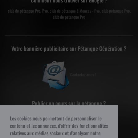
Comment nous trouver sur Google ?
club de pétanque Pvo
,
Pvo
, club de pétanque à Moncey - Pvo,
club petanque Pvo,
club de petanque Pvo
Votre bannière publicitaire sur Pétanque Génération ?
Contactez-nous !
Publier un cours sur la pétanque ?
Les cookies nous permettent de personnaliser le
contenu et les annonces, d'offrir des fonctionnalités
Contactez-nous !
relatives aux médias sociaux et d'analyser notre