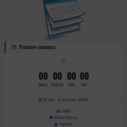
Prochain concours
00
00
00
00
jours
heures
min
sec
07 août
Jet du but : 08H00
SNOS
Officiel Vétéran
Triplette