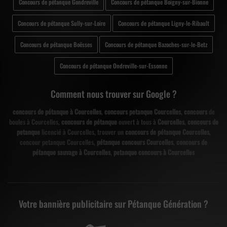
Concours de pétanque Gondreville
Concours de pétanque Boigny-sur-Bionne
Concours de pétanque Sully-sur-Loire
Concours de pétanque Ligny-le-Ribault
Concours de pétanque Boësses
Concours de pétanque Bazoches-sur-le-Betz
Concours de pétanque Ondreville-sur-Essonne
Comment nous trouver sur Google ?
concours de pétanque à Courcelles
,
concours petanque Courcelles
,
concours
de
boules à Courcelles,
concours de pétanque
ouvert à tous à
Courcelles
,
concours de
petanque
licencié à Courcelles, trouver un
concours de pétanque Courcelles
,
concour petanque Courcelles,
pétanque concours Courcelles
,
concours de
pétanque sauvage à Courcelles
,
petanque concours à Courcelles
Votre bannière publicitaire sur Pétanque Génération ?