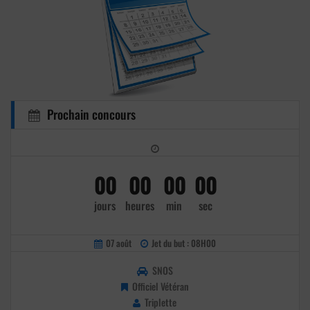
Prochain concours
00
00
00
00
jours
heures
min
sec
07 août
Jet du but : 08H00
SNOS
Officiel Vétéran
Triplette